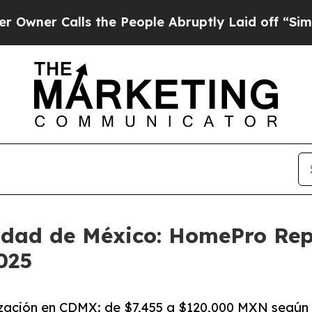
Calls the People Abruptly Laid off “Simply a 
iudad de México: HomePro Re
025
ación en CDMX: de $7,455 a $120,000 MXN según 