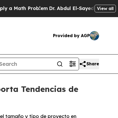
Math Problem
Dr. Abdul El-Sayed on Historic Michi
View all
Provided by AGP
Share
porta Tendencias de
el tamaño y tipo de proyecto en