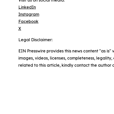
Visit us on social media:
LinkedIn
Instagram
Facebook
X
Legal Disclaimer:
EIN Presswire provides this news content "as is" 
images, videos, licenses, completeness, legality, o
related to this article, kindly contact the author